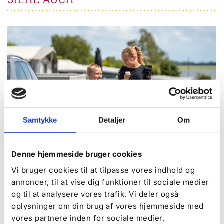
Samtykke
Detaljer
Om
Denne hjemmeside bruger cookies
Vi bruger cookies til at tilpasse vores indhold og
annoncer, til at vise dig funktioner til sociale medier
og til at analysere vores trafik. Vi deler også
Über De Hvide Svaner Camping
oplysninger om din brug af vores hjemmeside med
vores partnere inden for sociale medier,
Möchten Sie das Campingleben auf unserem