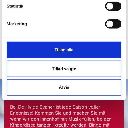
Statistik
Jetzt buchen
Marketing
Möchten Sie das Campingleben auf unserem
Platz ausprobieren? Dann beeilen Sie sich und
buchen Sie Ihren Aufenthalt online.
Tillad alle
Jetzt buchen
Tillad valgte
Afvis
Aktivitäten auf dem Platz
Bei De Hvide Svaner ist jede Saison voller
Erlebnisse! Kommen Sie und machen Sie mit,
wenn wir den Innenhof mit Musik füllen, be der
Kinderdisco tanzen, kreativ werden, Bingo mit