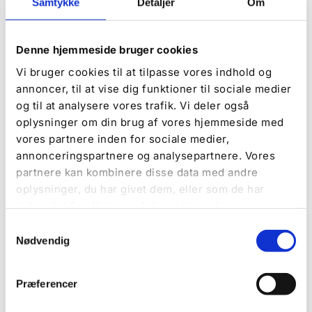
Samtykke
Detaljer
Om
Denne hjemmeside bruger cookies
Vi bruger cookies til at tilpasse vores indhold og
annoncer, til at vise dig funktioner til sociale medier
og til at analysere vores trafik. Vi deler også
oplysninger om din brug af vores hjemmeside med
vores partnere inden for sociale medier,
annonceringspartnere og analysepartnere. Vores
Einrichtungen auf dem
partnere kan kombinere disse data med andre
Campingplatz
oplysninger, du har givet dem, eller som de har
indsamlet fra din brug af deres tjenester.
Bei De Hvide Svaner Camping finden Sie alles,
Samtykkevalg
was Sie für einen wunderschönen Urlaub
Nødvendig
brauchen. Entdecken Sie unsere zahlreichen
Einrichtungen und Möglichkeiten auf dem Platz.
Præferencer
Mehr erfahren