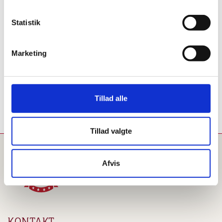
Urlaubstraum an. Träumen Sie von einer
Fjordhütte mit Blick auf den Fjord, einer
Statistik
gemütlichen Campinghütte mit echtem
Campingflair oder einer geräumigen
Schwanenhütte mit Platz für die ganze Familie?
Marketing
Egal, was Sie suchen, wir haben garantiert eine
Hütte, die perfekt zu Ihrem Urlaub passt.
Tillad alle
Mehr über die Hütten erfahren
Tillad valgte
Afvis
KONTAKT