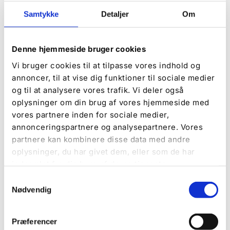
Samtykke
Detaljer
Om
Denne hjemmeside bruger cookies
Vi bruger cookies til at tilpasse vores indhold og
Aktivitäten und Events auf dem
annoncer, til at vise dig funktioner til sociale medier
Platz
og til at analysere vores trafik. Vi deler også
Im Laufe des Jahres haben wir eine Reihe von
oplysninger om din brug af vores hjemmeside med
Aktivitäten und Events, die immer sehr beliebt auf
vores partnere inden for sociale medier,
dem Campingplatz sind.
annonceringspartnere og analysepartnere. Vores
partnere kan kombinere disse data med andre
Mehr erfahren
oplysninger, du har givet dem, eller som de har
indsamlet fra din brug af deres tjenester.
Samtykkevalg
Nødvendig
Unsere Hütten
Præferencer
Bei De Hvide Svaner bieten wir Hütten für jeden