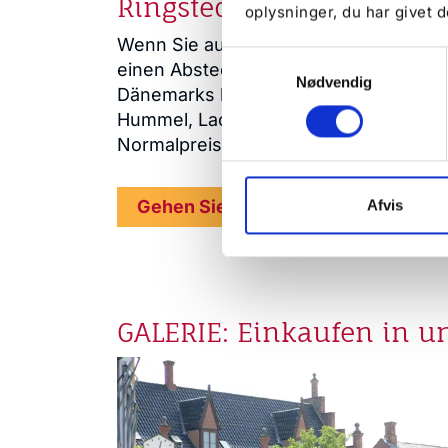
Ringsted Outlet
oplysninger, du har givet d
Wenn Sie auf der Suche nach den best
Samtykkevalg
einen Abstecher nach Ringsted Outlet
Nødvendig
Dänemarks bietet bekannte Qualitätsma
Hummel, Lacoste, Nike, Ecco und Pea
Normalpreises.
Gehen Sie zur Website des Ringste
Afvis
GALERIE: Einkaufen in 