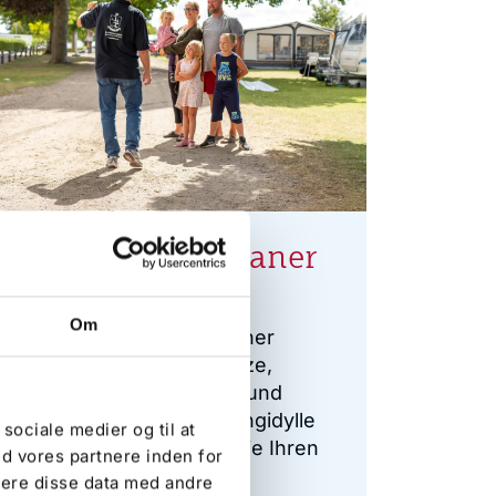
Über De Hvide Svaner
Camping
Om
Erleben Sie De Hvide Svaner
Camping – große Stellplätze,
gemütliche Hütten, Pools und
Aktivitäten für alle. Campingidylle
 sociale medier og til at
direkt am Fjord. Buchen Sie Ihren
d vores partnere inden for
Urlaub noch heute!
nere disse data med andre