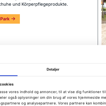
Schuhe und Körperpflegeprodukte.
 Park
e Fachgeschäfte und ein aktiver
zu einem idealen Shoppingziel. Hier
an Tür mit kleinen, gemütlichen
 und Wissen zum guten Kauf führen.
Detaljer
y
cookies
passe vores indhold og annoncer, til at vise dig funktioner til
 deler også oplysninger om din brug af vores hjemmeside me
ngspartnere og analysepartnere. Vores partnere kan kombi