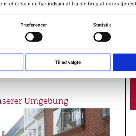
em, eller som de har indsamlet fra din brug af deres tjenest
en Shoppingangeboten sind, sollten Sie
 machen. Die größte Outlet-Stadt
Præferencer
Statistik
rken wie Hugo Boss, Gant, Levis, Lindt,
k Performance zu einem Bruchteil des
d Outlets
Tillad valgte
unserer Umgebung