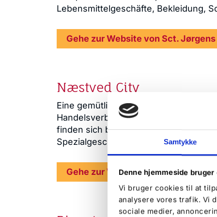
Lebensmittelgeschäfte, Bekleidung, 
Gehe zur Website von Sct. Jørgens
Næstved City
Eine gemütliche Innenstadt, spannend
Handelsverband machen Næstved City 
finden sich bekannte Kettenläden Tür 
Spezialgeschäften, die Sie mit Wärme
Samtykke
Gehe zur Website von Næstved Cit
Denne hjemmeside bruger 
Vi bruger cookies til at til
analysere vores trafik. Vi
sociale medier, annonceri