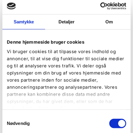
Samtykke
Detaljer
Om
Denne hjemmeside bruger cookies
Vi bruger cookies til at tilpasse vores indhold og
annoncer, til at vise dig funktioner til sociale medier
og til at analysere vores trafik. Vi deler også
oplysninger om din brug af vores hjemmeside med
vores partnere inden for sociale medier,
Zertifizierungen und
annonceringspartnere og analysepartnere. Vores
Partnerschaften
partnere kan kombinere disse data med andre
oplysninger, du har givet dem, eller som de har
Sehen Sie hier unsere Zertifizierungen,
indsamlet fra din brug af deres tjenester.
Anerkennungen und Partnerschaften, die unsere
Samtykkevalg
Werte und Ambitionen unterstützen, um das beste
Nødvendig
Erlebnis für unsere Gäste zu schaffen.