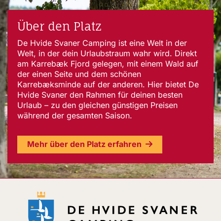
Über den Platz
De Hvide Svaner Camping ist eine Welt in der
Welt, in der dein Urlaubstraum wahr wird. Direkt
am Karrebæk Fjord gelegen, mit einem Wald auf
der einen Seite und dem schönen
Karrebæksminde auf der anderen. Hier bietet De
Hvide Svaner den Rahmen für deinen besten
Urlaub – zu den gleichen günstigen Preisen
während der gesamten Saison.
Mehr über den Platz erfahren