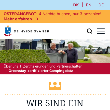
|
|
DK
EN
DE
OSTERANGEBOT
4 Nächte buchen, nur 3 bezahlen!
Mehr erfahren
Über uns
Zertifizierungen und Partnerschaften
Greenstay-zertifizierter Campingplatz
WIR SIND EIN