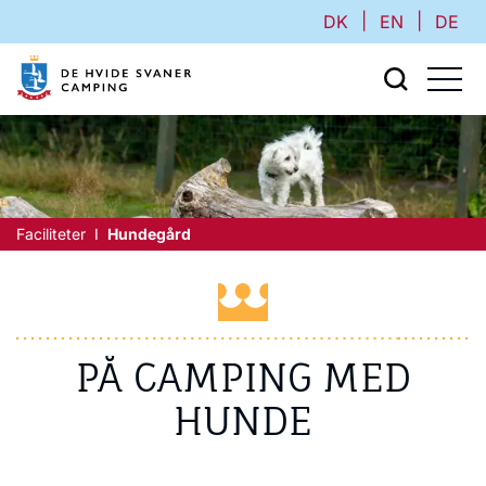
|
|
DK
EN
DE
Faciliteter
Hundegård
PÅ CAMPING MED
HUNDE