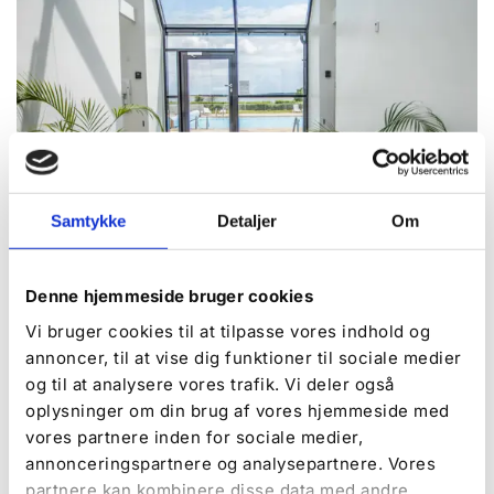
Samtykke
Detaljer
Om
Denne hjemmeside bruger cookies
Faciliteter på campingpladsen
Vi bruger cookies til at tilpasse vores indhold og
annoncer, til at vise dig funktioner til sociale medier
Hos De Hvide Svaner Camping finder du alt, hvad
og til at analysere vores trafik. Vi deler også
du behøver for en skøn ferie. Udforsk vores
oplysninger om din brug af vores hjemmeside med
mange faciliteter og muligheder på pladsen.
vores partnere inden for sociale medier,
annonceringspartnere og analysepartnere. Vores
Læs mere
partnere kan kombinere disse data med andre