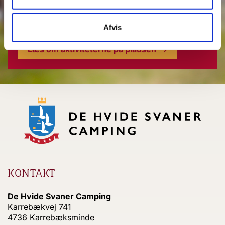
holder sommerfest med Grevens traditionsrige
tale. Her er altid noget for alle!
Afvis
Læs om aktiviteterne på pladsen
KONTAKT
De Hvide Svaner Camping
Karrebækvej 741
4736 Karrebæksminde