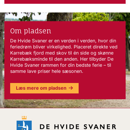
Om pladsen
De Hvide Svaner er en verden i verden, hvor din
feriedrøm bliver virkelighed. Placeret direkte ved
Karrebæk fjord med skov til én side og skønne
Karrebæksminde til den anden. Her tilbyder De
Hvide Svaner rammen for din bedste ferie – til
samme lave priser hele sæsonen.
Læs mere om pladsen