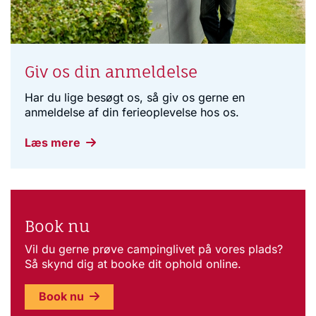
Giv os din anmeldelse
Har du lige besøgt os, så giv os gerne en
anmeldelse af din ferieoplevelse hos os.
Læs mere
Book nu
Vil du gerne prøve campinglivet på vores plads?
Så skynd dig at booke dit ophold online.
Book nu