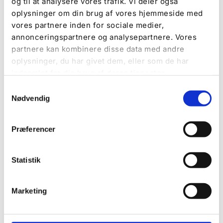
og til at analysere vores trafik. Vi deler også
oplysninger om din brug af vores hjemmeside med
vores partnere inden for sociale medier,
annonceringspartnere og analysepartnere. Vores
partnere kan kombinere disse data med andre
oplysninger, du har givet dem, eller som de har
indsamlet fra din brug af deres tjenester.
Samtykkevalg
Nødvendig
Præferencer
Statistik
Svanemarked & Svanegrill
+45 5544 2417
Marketing
info@svanemarked.dk