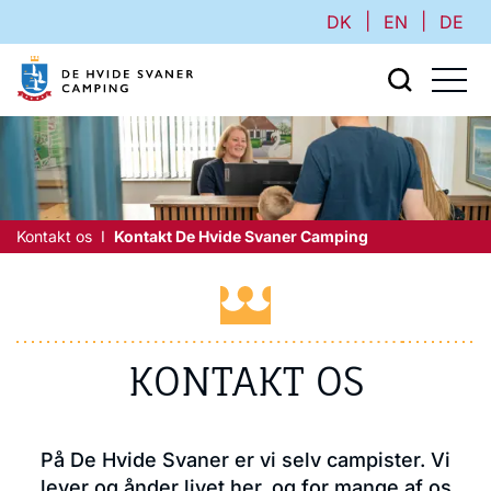
|
|
DK
EN
DE
Kontakt os
Kontakt De Hvide Svaner Camping
KONTAKT OS
På De Hvide Svaner er vi selv campister. Vi
lever og ånder livet her, og for mange af os