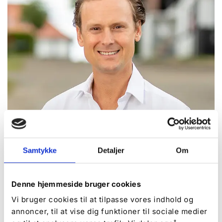
Carl-Christian von Scheel-Plessen
Samtykke
Detaljer
Om
Greve og ejer af De Hvide Svaner Camping
Denne hjemmeside bruger cookies
Vi bruger cookies til at tilpasse vores indhold og
annoncer, til at vise dig funktioner til sociale medier