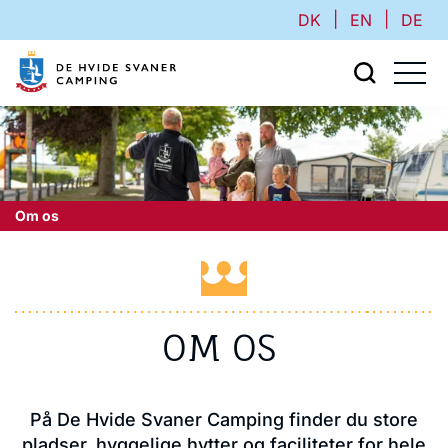
|
|
DK
EN
DE
Om os
OM OS
På De Hvide Svaner Camping finder du store
pladser, hyggelige hytter og faciliteter for hele