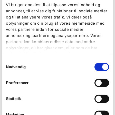
Camping
Vi bruger cookies til at tilpasse vores indhold og
Nyhedsbrev, sociale medier og SMS Service?
annoncer, til at vise dig funktioner til sociale medier
Tilmeld dig vores services, og hold dig
og til at analysere vores trafik. Vi deler også
orienteret om, hvad der rører sig.
oplysninger om din brug af vores hjemmeside med
Læs mere
vores partnere inden for sociale medier,
annonceringspartnere og analysepartnere. Vores
partnere kan kombinere disse data med andre
oplysninger, du har givet dem, eller som de har
indsamlet fra din brug af deres tjenester.
Samtykkevalg
Nødvendig
Præferencer
Statistik
Marketing