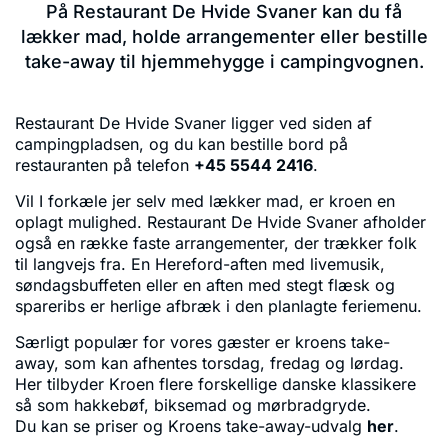
På Restaurant De Hvide Svaner kan du få
lækker mad, holde arrangementer eller bestille
take-away til hjemmehygge i campingvognen.
Restaurant De Hvide Svaner ligger ved siden af
campingpladsen, og du kan bestille bord på
restauranten på telefon
+45 5544 2416
.
Vil I forkæle jer selv med lækker mad, er kroen en
oplagt mulighed. Restaurant De Hvide Svaner afholder
også en række faste arrangementer, der trækker folk
til langvejs fra. En Hereford-aften med livemusik,
søndagsbuffeten eller en aften med stegt flæsk og
spareribs er herlige afbræk i den planlagte feriemenu.
Særligt populær for vores gæster er kroens take-
away, som kan afhentes torsdag, fredag og lørdag.
Her tilbyder Kroen flere forskellige danske klassikere
så som hakkebøf, biksemad og mørbradgryde.
Du kan se priser og Kroens take-away-udvalg
her
.