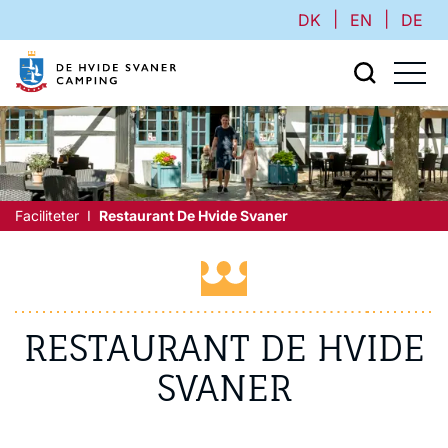
|
|
DK
EN
DE
Faciliteter
Restaurant De Hvide Svaner
RESTAURANT DE HVIDE
SVANER