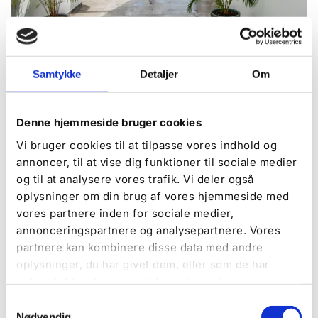
Samtykke
Detaljer
Om
Faciliteter på campingpladsen
Hos De Hvide Svaner Camping finder du alt, hvad
Denne hjemmeside bruger cookies
du behøver for en skøn ferie. Udforsk vores
Vi bruger cookies til at tilpasse vores indhold og
mange faciliteter og muligheder på pladsen.
annoncer, til at vise dig funktioner til sociale medier
og til at analysere vores trafik. Vi deler også
Læs mere
oplysninger om din brug af vores hjemmeside med
vores partnere inden for sociale medier,
annonceringspartnere og analysepartnere. Vores
partnere kan kombinere disse data med andre
Book nu
oplysninger, du har givet dem, eller som de har
indsamlet fra din brug af deres tjenester.
Vil du gerne prøve campinglivet på vores plads?
Så skynd dig at booke dit ophold online.
Samtykkevalg
Nødvendig