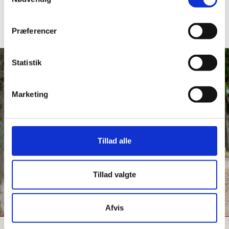
Book nu
Præferencer
Statistik
Om pladsen
Marketing
De Hvide Svaner er en verden i verden, hvor din
feriedrøm bliver virkelighed. Placeret direkte ved
Karrebæk fjord med skov til én side og skønne
Karrebæksminde til den anden. Her tilbyder De
Hvide Svaner rammen for din bedste ferie – til
Tillad alle
samme lave priser hele sæsonen.
Tillad valgte
Læs mere om pladsen
Afvis